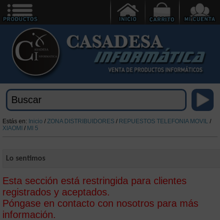
Estás en:
Inicio
/
ZONA DISTRIBUIDORES
/
REPUESTOS TELEFONIA MOVIL
/
XIAOMI
/
MI 5
Lo sentimos
Esta sección está restringida para clientes
registrados y aceptados.
Póngase en contacto con nosotros para más
información.