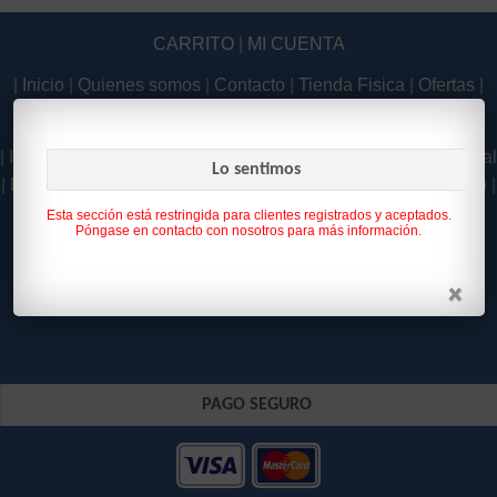
CARRITO
|
MI CUENTA
|
Inicio
|
Quienes somos
|
Contacto
|
Tienda Fisica
|
Ofertas
|
Novedades
|
|
Inicio
|
Quienes somos
|
Contacto
|
Tienda Fisica
|
Aviso Legal
Lo sentimos
|
Política de Privacidad
|
Como Comprar
|
Condiciones de uso
|
Política de Cookies
|
Esta sección está restringida para clientes registrados y aceptados.
Póngase en contacto con nosotros para más información.
PAGO SEGURO