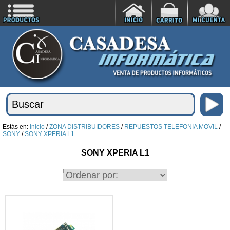
Estás en:
Inicio
/
ZONA DISTRIBUIDORES
/
REPUESTOS TELEFONIA MOVIL
/
SONY
/
SONY XPERIA L1
SONY XPERIA L1