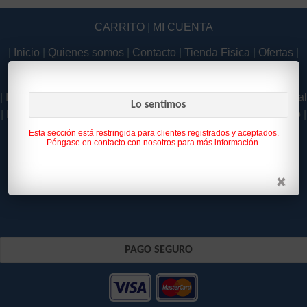
CARRITO
|
MI CUENTA
|
Inicio
|
Quienes somos
|
Contacto
|
Tienda Fisica
|
Ofertas
|
Novedades
|
|
Inicio
|
Quienes somos
|
Contacto
|
Tienda Fisica
|
Aviso Legal
Lo sentimos
|
Política de Privacidad
|
Como Comprar
|
Condiciones de uso
|
Política de Cookies
|
Esta sección está restringida para clientes registrados y aceptados.
Póngase en contacto con nosotros para más información.
PAGO SEGURO