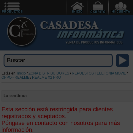
Estás en:
Inicio
/
ZONA DISTRIBUIDORES
/
REPUESTOS TELEFONIA MOVIL
/
OPPO - REALME
/
REALME X2 PRO
Lo sentimos
Esta sección está restringida para clientes
registrados y aceptados.
Póngase en contacto con nosotros para más
información.