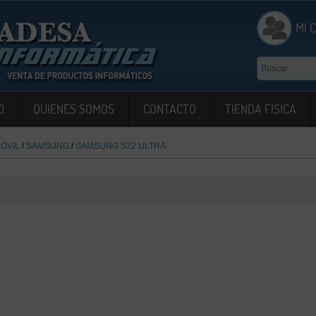
MI 
O
QUIENES SOMOS
CONTACTO
TIENDA FISICA
OVIL
/
SAMSUNG
/
SAMSUNG S22 ULTRA