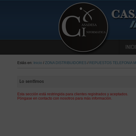
INICI
Estás en:
Inicio
/
ZONA DISTRIBUIDORES
/
REPUESTOS TELEFONIA M
Lo sentimos
Esta sección está restringida para clientes registrados y aceptados.
Póngase en contacto con nosotros para más información.