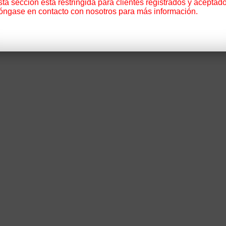
ta sección está restringida para clientes registrados y aceptado
óngase en contacto con nosotros para más información.