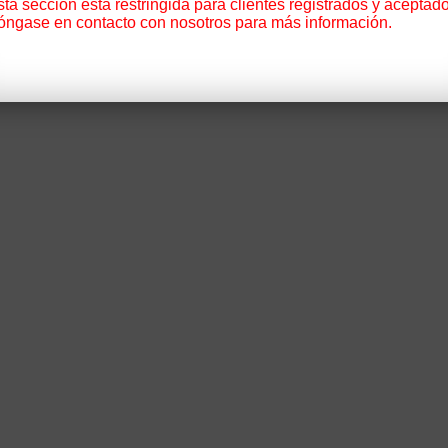
ta sección está restringida para clientes registrados y aceptado
óngase en contacto con nosotros para más información.