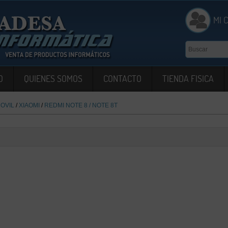
MI 
O
QUIENES SOMOS
CONTACTO
TIENDA FISICA
OVIL
/
XIAOMI
/
REDMI NOTE 8 / NOTE 8T