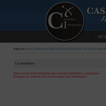
INICI
Estás en:
Inicio
/
ZONA DISTRIBUIDORES
/
REPUESTOS TELEFONIA M
Lo sentimos
Esta sección está restringida para clientes registrados y aceptados.
Póngase en contacto con nosotros para más información.