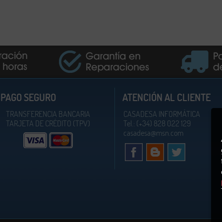
PAGO SEGURO
ATENCIÓN AL CLIENTE
TRANSFERENCIA BANCARIA
CASADESA INFORMÁTICA
TARJETA DE CRÉDITO (TPV)
Tel.: (+34) 828 022 129
casadesa@msn.com