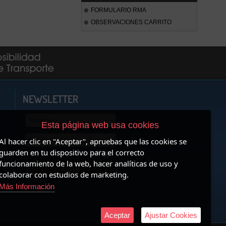
FORMULARIO RMA
OBSERVACIONES CARRITO
NEWSLETTER
Esta página web usa cookies
Al hacer clic en "Aceptar", apruebas que las cookies se
guarden en tu dispositivo para el correcto
Acepto las
condiciones de uso
funcionamiento de la web, hacer analíticas de uso y
colaborar con estudios de marketing.
Más Información
Aceptar
Ajustar Cookies