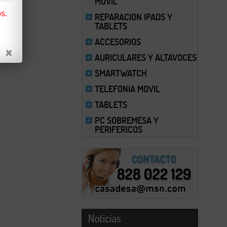
MOVIL
s.
REPARACION IPADS Y
TABLETS
ACCESORIOS
AURICULARES Y ALTAVOCES
SMARTWATCH
TELEFONIA MOVIL
TABLETS
PC SOBREMESA Y
PERIFERICOS