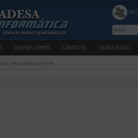
MI 
O
QUIENES SOMOS
CONTACTO
TIENDA FISICA
OVIL
/
MEIZU
/
MEIZU M3 NOTE