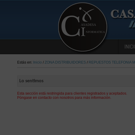
INICI
Estás en:
Inicio
/
ZONA DISTRIBUIDORES
/
REPUESTOS TELEFONIA M
Lo sentimos
Esta sección está restringida para clientes registrados y aceptados.
Póngase en contacto con nosotros para más información.