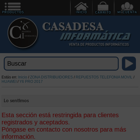
Estás en:
Inicio
/
ZONA DISTRIBUIDORES
/
REPUESTOS TELEFONIA MOVIL
/
HUAWEI
/
Y6 PRO 2017
Lo sentimos
Esta sección está restringida para clientes
registrados y aceptados.
Póngase en contacto con nosotros para más
información.