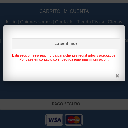
CARRITO
|
MI CUENTA
|
Inicio
|
Quienes somos
|
Contacto
|
Tienda Fisica
|
Ofertas
|
Novedades
|
|
Inicio
|
Quienes somos
|
Contacto
|
Tienda Fisica
|
Aviso Legal
Lo sentimos
|
Política de Privacidad
|
Como Comprar
|
Condiciones de uso
|
Política de Cookies
|
Esta sección está restringida para clientes registrados y aceptados.
Póngase en contacto con nosotros para más información.
PAGO SEGURO