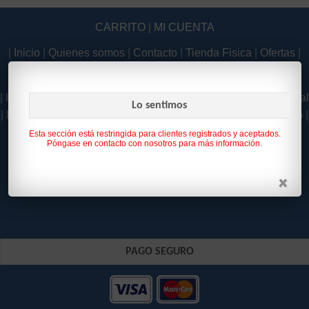
CARRITO
|
MI CUENTA
|
Inicio
|
Quienes somos
|
Contacto
|
Tienda Fisica
|
Ofertas
|
Novedades
|
|
Inicio
|
Quienes somos
|
Contacto
|
Tienda Fisica
|
Aviso Legal
Lo sentimos
|
Política de Privacidad
|
Como Comprar
|
Condiciones de uso
|
Política de Cookies
|
Esta sección está restringida para clientes registrados y aceptados.
Póngase en contacto con nosotros para más información.
PAGO SEGURO