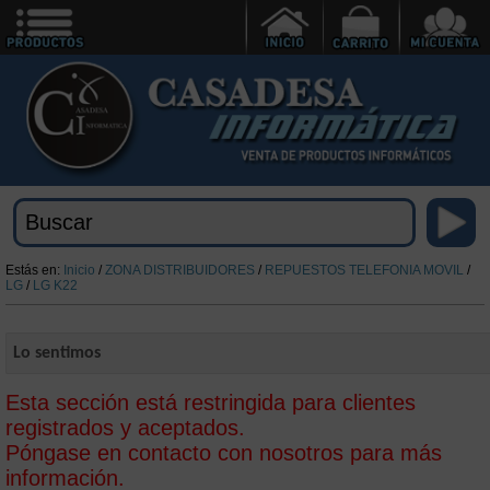
Estás en:
Inicio
/
ZONA DISTRIBUIDORES
/
REPUESTOS TELEFONIA MOVIL
/
LG
/
LG K22
Lo sentimos
Esta sección está restringida para clientes
registrados y aceptados.
Póngase en contacto con nosotros para más
información.