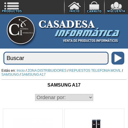
Estás en:
Inicio
/
ZONA DISTRIBUIDORES
/
REPUESTOS TELEFONIA MOVIL
/
SAMSUNG
/
SAMSUNG A17
SAMSUNG A17